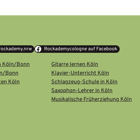
@rockademy.nrw
Rockademycologne auf Facebook
n Köln/Bonn
Gitarre lernen Köln
ln/Bonn
Klavier-Unterricht Köln
ten Köln
Schlagzeug-Schule in Köln
Saxophon-Lehrer in Köln
Musikalische Früherziehung Köln