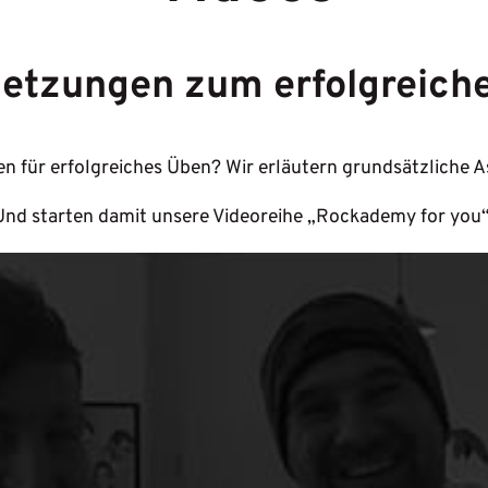
etzungen zum erfolgreich
n für erfolgreiches Üben? Wir erläutern grundsätzliche 
Und starten damit unsere Videoreihe „Rockademy for you“
„Voraussetzungen
zum
erfolgreichen
Üben.“
von
YouTube
anzeigen