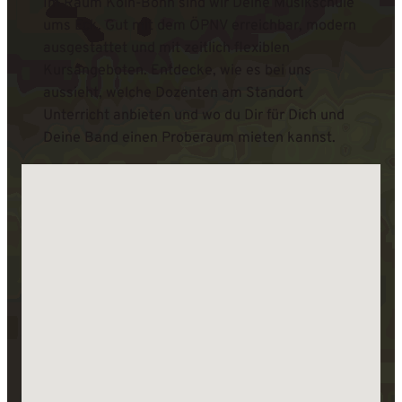
Im Raum Köln-Bonn sind wir Deine Musikschule
ums Eck. Gut mit dem ÖPNV erreichbar, modern
ausgestattet und mit zeitlich flexiblen
Kursangeboten. Entdecke, wie es bei uns
aussieht, welche Dozenten am Standort
Unterricht anbieten und wo du Dir für Dich und
Deine Band einen Proberaum mieten kannst.