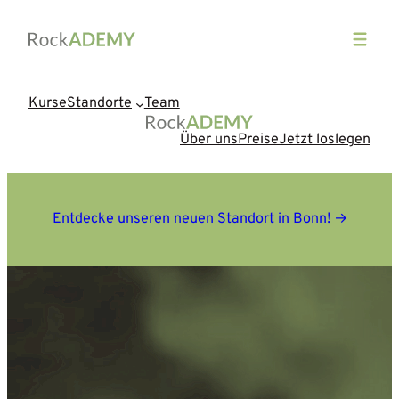
Zum
Inhalt
springen
Kurse
Standorte
Team
Über uns
Preise
Jetzt loslegen
Entdecke unseren neuen Standort in Bonn! →