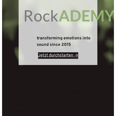
RockADEMY
transforming emotions into
sound since 2015
Jetzt durchstarten →
Willkommen in der RockADEMY, eurem Home of
Rock, Pop & Classic in Köln und Bonn. Wir sind
so viel mehr als einfach nur ne weitere
Musikschule. Freut euch auf pädagogisch und
fachlich top ausgebildete und erfahrene
Dozenten, zeitgemäßen Unterricht, modernst
ausgestattete Räume und eine lockere und