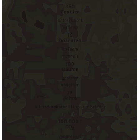
350
Schüler
unterrichtet
mehr als
16
Dozenten
im Team
mehr als
100
Bäume
geplanzt
ungefähr
17
Jahre
Altersdurchschnitt unserer Schüler
mehr als
100.000 t
CO
2
eingespart