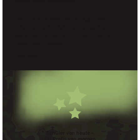
sympathische Atmosphäre.
Hier sind ALLE Willkommen – egal welches
Alter, welche Vorerfahrung, welches Ziel.
Gemeinsam bringen wir Dich dahin, wo Du mit
Deiner Musik hinwillst.
Let’s rock!
Schüler von heute –
für Profis von morgen