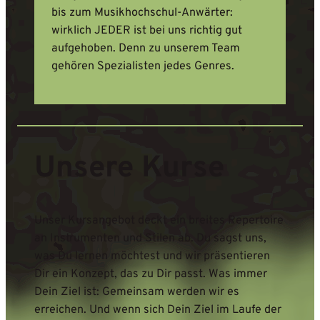
bis zum Musikhochschul-Anwärter:
wirklich JEDER ist bei uns richtig gut
aufgehoben. Denn zu unserem Team
gehören Spezialisten jedes Genres.
Unsere Kurse
Unser Kursangebot deckt ein breites Repertoire
an Instrumenten und Stilen ab. Du sagst uns,
was Du lernen möchtest und wir präsentieren
Dir ein Konzept, das zu Dir passt. Was immer
Dein Ziel ist: Gemeinsam werden wir es
erreichen. Und wenn sich Dein Ziel im Laufe der