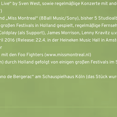
 Live“ by Sven West, sowie regelmäßige Konzerte mit and
)
nd „Miss Montreal“ (8Ball Music/Sony), bisher 5 Studioalbe
roßen Festivals in Holland gespielt, regelmäßige Fernseh
oldplay (als Support), James Morrison, Lenny Kravitz u.v.
pril 2016 (Release: 22.4. in der Heineken Music Hall in 
r
p mit den Foo Fighters (www.missmontreal.nl)
n) durch Holland gefolgt von einigen großen Festivals i
rano de Bergerac“ am Schauspielhaus Köln (das Stück wurd