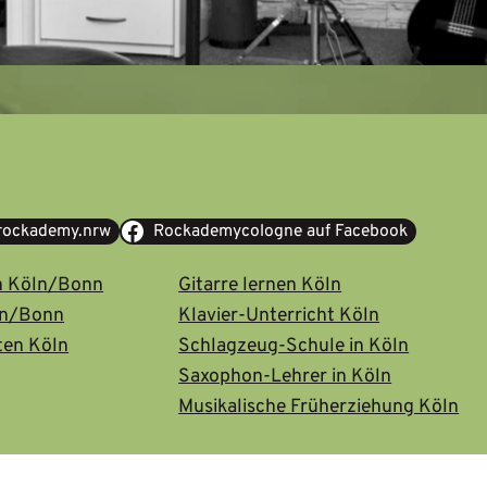
@rockademy.nrw
Rockademycologne auf Facebook
n Köln/Bonn
Gitarre lernen Köln
ln/Bonn
Klavier-Unterricht Köln
ten Köln
Schlagzeug-Schule in Köln
Saxophon-Lehrer in Köln
Musikalische Früherziehung Köln