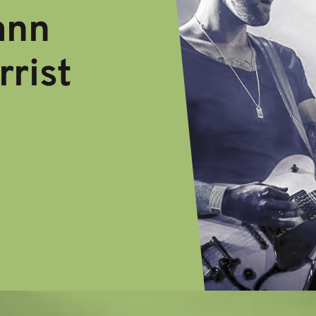
ann
rrist