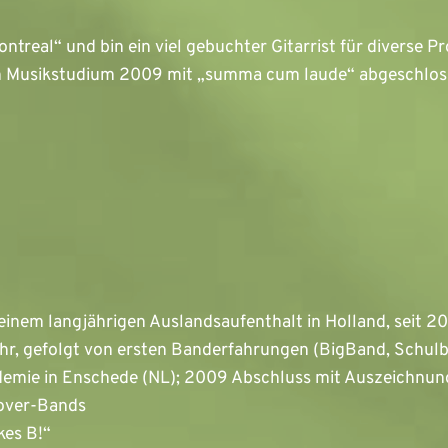
ontreal“ und bin ein viel gebuchter Gitarrist für diverse 
in Musikstudium 2009 mit „summa cum laude“ abgeschloss
inem langjährigen Auslandsaufenthalt in Holland, seit 2
jahr, gefolgt von ersten Banderfahrungen (BigBand, Schul
demie in Enschede (NL); 2009 Abschluss mit Auszeichnu
Cover-Bands
kes B!“