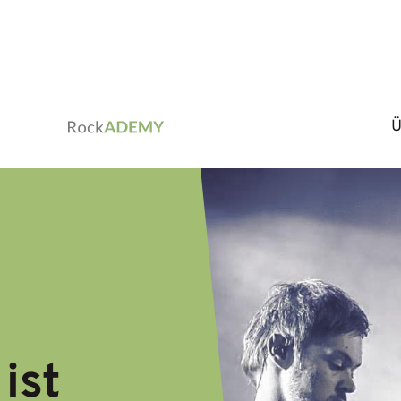
Ü
ist