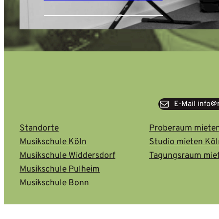
E-Mail info
Standorte
Proberaum miete
Musikschule Köln
Studio mieten Kö
Musikschule Widdersdorf
Tagungsraum mie
Musikschule Pulheim
Musikschule Bonn