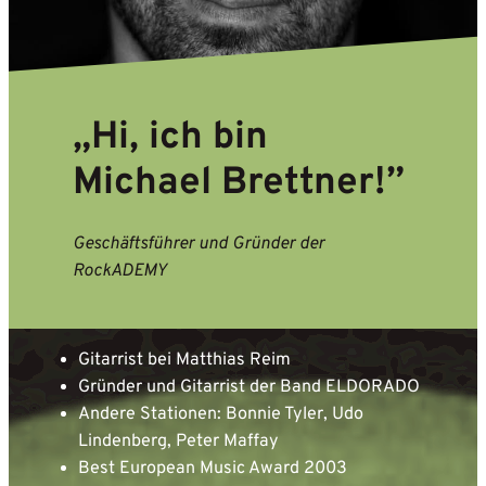
„Hi, ich bin
Michael Brettner!”
Geschäftsführer und Gründer der
RockADEMY
Gitarrist bei Matthias Reim
Gründer und Gitarrist der Band ELDORADO
Andere Stationen: Bonnie Tyler, Udo
Lindenberg, Peter Maffay
Best European Music Award 2003